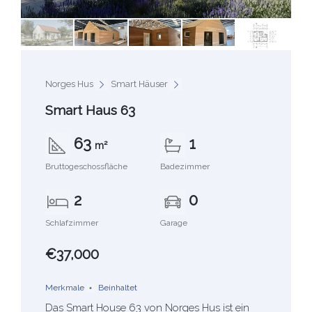
Norges Hus
Smart Häuser
Smart Haus 63
63
1
m²
Bruttogeschossfläche
Badezimmer
2
0
Schlafzimmer
Garage
€37,000
Merkmale
Beinhaltet
Das Smart House 63 von Norges Hus ist ein