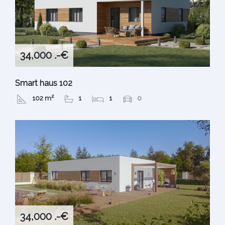
34,000 .-€
Smart haus 102
102 m²
1
1
0
34,000 .-€