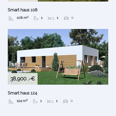
Smart haus 108
108 m²
1
1
0
38,900 .-€
Smart haus 124
124 m²
1
1
0