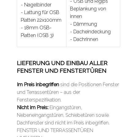
- OSB und Rigips
- Nagelbinder
Beplankung von
- Lattung für OSB
innen
Platten 22x100mm
- Dämmung
- 18mm OSB-
- Dacheindeckung
Platten (OSB 3)
- Dachrinnen
LIEFERUNG UND EINBAU ALLER
FENSTER UND FENSTERTÜREN
Im Preis inbegriffen
sind die Positionen Fenster
und Terrassentüren – aus der
Fensterspezifikation.
Nicht im Preis:
Eingangstüren,
Nebeneingangstüren, Schiebetüren sowie
Dachfenster sind nicht im Preis inbegriffen.
FENSTER UND TERRASSENTÜREN