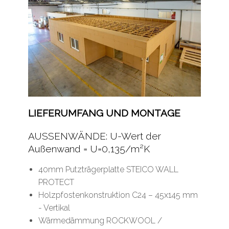
LIEFERUMFANG UND MONTAGE
AUSSENWÄNDE: U-Wert der
Außenwand = U=0,135/m²K
40mm Putzträgerplatte STEICO WALL
PROTECT
Holzpfostenkonstruktion C24 – 45x145 mm
- Vertikal
Wärmedämmung ROCKWOOL /